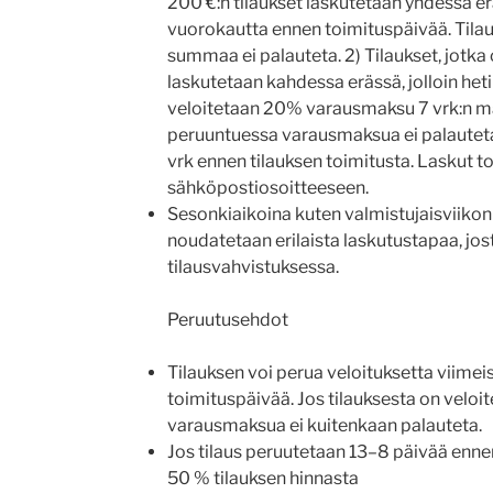
200 €:n tilaukset laskutetaan yhdessä erä
vuorokautta ennen toimituspäivää. Til
summaa ei palauteta. 2) Tilaukset, jotka
laskutetaan kahdessa erässä, jolloin het
veloitetaan 20% varausmaksu 7 vrk:n ma
peruuntuessa varausmaksua ei palautet
vrk ennen tilauksen toimitusta. Laskut 
sähköpostiosoitteeseen.
Sesonkiaikoina kuten valmistujaisviikon
noudatetaan erilaista laskutustapaa, jos
tilausvahvistuksessa.
Peruutusehdot
Tilauksen voi perua veloituksetta viime
toimituspäivää. Jos tilauksesta on veloi
varausmaksua ei kuitenkaan palauteta.
Jos tilaus peruutetaan 13–8 päivää enne
50 % tilauksen hinnasta