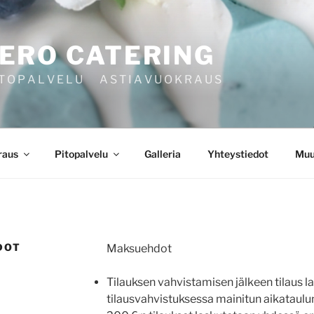
ERO CATERING
 O P A L V E L U A S T I A V U O K R A U S
raus
Pitopalvelu
Galleria
Yhteystiedot
Muu
DOT
Maksuehdot
Tilauksen vahvistamisen jälkeen tilaus l
tilausvahvistuksessa mainitun aikataulun