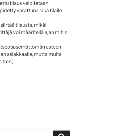
ttu tilaus veloitetaan
detty varattuna eikä tilalle
irtää tilausta, mikäli
ittäjä voi määritellä ajan mihin
 ylitsepääsemättömän esteen
n asiakkaalle, mutta muita
 tms.)