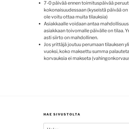
7-0 päivää ennen toimituspäivää peruute
kokonaisuudessaan (kyseistä päivää on pi
ole voitu ottaa muita tilauksia)
Asiakkaalle voidaan antaa mahdollisuus si
asiakkaan toivomalle päivälle on tilaa. Yr
asti siirto on mahdollinen.
Jos yrittäjä joutuu perumaan tilauksen
vuoksi, koko maksettu summa palautetaa
korvauksia ei makseta (vahingonkorvaus
HAE SIVUSTOLTA
Etsi: