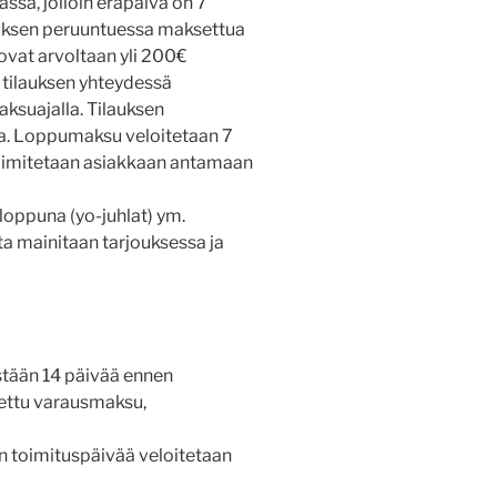
ssä, jolloin eräpäivä on 7
auksen peruuntuessa maksettua
 ovat arvoltaan yli 200€
i tilauksen yhteydessä
ksuajalla. Tilauksen
a. Loppumaksu veloitetaan 7
toimitetaan asiakkaan antamaan
loppuna (yo-juhlat) ym.
ta mainitaan tarjouksessa ja
istään 14 päivää ennen
tettu varausmaksu,
n toimituspäivää veloitetaan