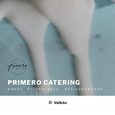
PRIMERO CATERING
K A K U T P I T O P A L V E L U A S T I A V U O K R A U S
Valikko